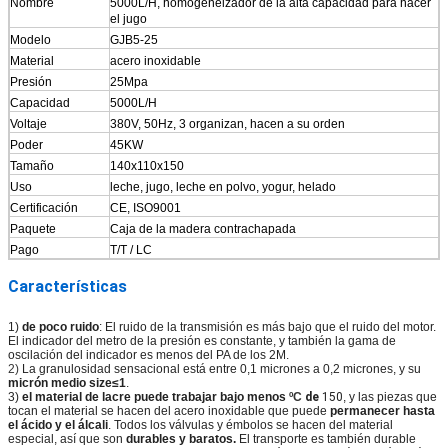
Nombre
5000L/H, homogeneizador de la alta capacidad para hacer
el jugo
Modelo
GJB5-25
Material
acero inoxidable
Presión
25Mpa
Capacidad
5000L/H
Voltaje
380V, 50Hz, 3 organizan, hacen a su orden
Poder
45KW
Tamaño
140x110x150
Uso
leche, jugo, leche en polvo, yogur, helado
Certificación
CE, ISO9001
Paquete
Caja de la madera contrachapada
Pago
T/T / LC
Características
1)
de poco ruido
: El ruido de la transmisión es más bajo que el ruido del motor.
El indicador del metro de la presión es constante, y también la gama de
oscilación del indicador es menos del PA de los 2M.
2)
La granulosidad sensacional está entre 0,1 micrones a 0,2 micrones, y su
micrón medio size≤1
.
3)
el material de lacre puede trabajar bajo menos
ºC
de
150
, y las piezas que
tocan el material se hacen del acero inoxidable que puede
permanecer hasta
el ácido y el álcali
. Todos los válvulas y émbolos se hacen del material
especial, así que son
durables y baratos.
El transporte es también durable