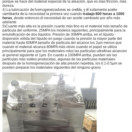
porque se hace del material especial de la aleación, que es más fricción, más
dureza.
4)
La lubricación
de homogeneizadores
es creíble, y él solamente aceite
cambiante de
la
necesidad la primera vez cuando
trabajo 800 horas a 1000
horas
, desde entonces él necesidad de ser aceite cambiado por año más
adelante
5)Cuanto más alta es la presión cuanto más fino es el material más tamaño de
partícula del uniforme, 25MPA los modelos siguientes, principalmente para la
emulsificación de dos líquidos. Presión de 30MPA arriba, en el líquido -
dispersión sólida del líquido en juego cuando la presión la mayor parte del
material hasta 60MPA tamaño de partícula del alcance los 2μm menos que
cuando el material alcanza 80MPA más obvio cuando el papel se utiliza
principalmente para que los materiales rotos las partículas ultrafinas alcancen
al general siguiente el 1μm. En cuanto a 100MPA arriba, pueden ser las
partículas más sutiles producidas, algunas de las partículas materiales
después de la homogeneización de alta presión repetida, los 0.1-0.5μm se
pueden preparar los materiales siguientes del ninguno-grano.