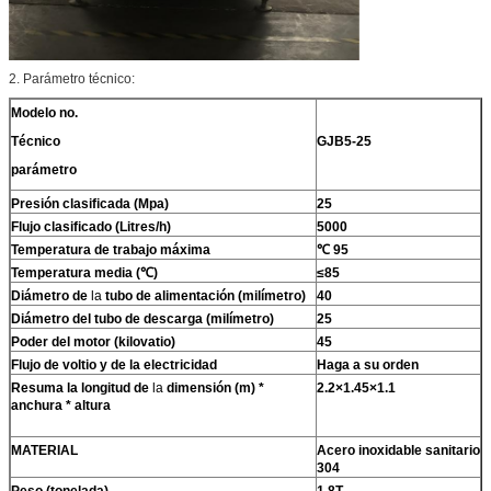
2. Parámetro técnico:
Modelo no.
Técnico
GJB5-25
parámetro
Presión clasificada (Mpa)
25
Flujo clasificado (Litres/h)
5000
Temperatura de trabajo máxima
℃ 95
Temperatura media (℃)
≤85
Diámetro de
la
tubo de alimentación (milímetro)
40
Diámetro del tubo de descarga (milímetro)
25
Poder del motor (kilovatio)
45
Flujo de voltio y de la electricidad
Haga a su orden
Resuma la longitud de
la
dimensión (m) *
2.2×1.45×1.1
anchura * altura
MATERIAL
Acero inoxidable sanitario
304
Peso (tonelada)
1.8T