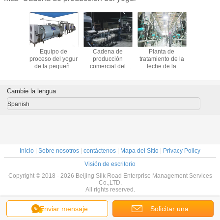
ctúe la
Equipo de
Cadena de
Planta de
Alta cad
na de
proceso del yogur
producción
tratamiento de la
produc
ión del
de la pequeña
comercial del
leche de la
eficiente d
botella
escala, planta de
yogur para el
pequeña
1000L 
ca del
tratamiento KQ-Y-
certificado
escala/equipo de
3000L c
 para la
1000 del zumo de
sembrado
fabricación del
sistema de
Cambie la lengua
nta
fruta
bacteriano del CE
yogur KQ-1000L
del cultivo
Spanish
Inicio
|
Sobre nosotros
|
contáctenos
|
Mapa del Sitio
|
Privacy Policy
Visión de escritorio
Copyright © 2018 - 2026 Beijing Silk Road Enterprise Management Services
Co.,LTD.
All rights reserved.
Enviar mensaje
Solicitar una