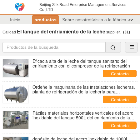
Beijing Silk Road Enterprise Management Services
Co.,LTD
Inicio
productos
Sobre nosotros
Visita a la fábrica
>>
El tanque del enfriamiento de la leche
Calidad
supplier.
(31)
Eficacia alta de la leche del tanque sanitario del
enfriamiento con el compresor de la refrigeración
Contacto
Ordeñe la maquinaria de las instalaciones lecheras,
planta de refrigeración de la lechería para
preservar/que almacena
Contacto
Fáciles materiales horizontales verticales del acero
inoxidable del tanque 500L del enfriamiento de la
leche actúan
Contacto
depósito de leche del acero inoxidable de 1000L